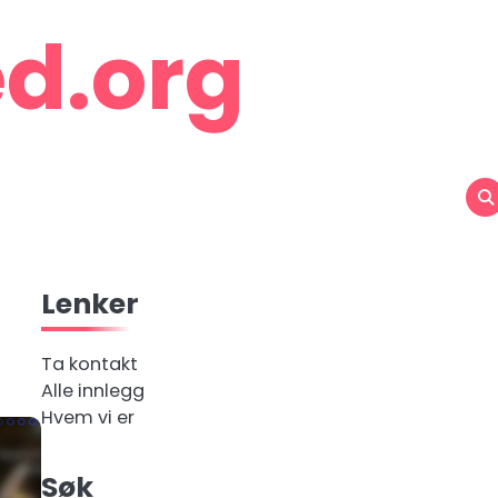
ed.org
Lenker
Ta kontakt
Alle innlegg
Hvem vi er
Søk