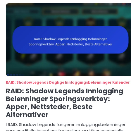
RAID: Shadow Legends Daglige Innloggingsbelønninger Kalender
RAID: Shadow Legends Innlogging
Belønninger Sporingsverktøy:
Apper, Nettsteder, Beste
Alternativer
I RAID: Shadow Legends fungerer innloggingsbelønninger
som verdifulle insentiver for spillere, og tilbyr essensielle