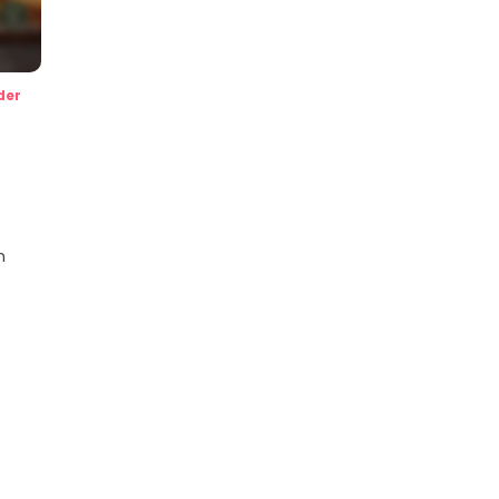
der
n