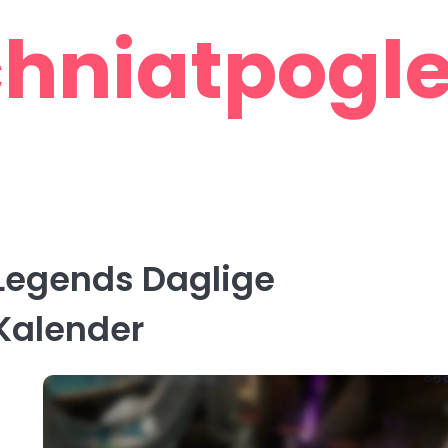
chniatpogl
Legends Daglige
Kalender