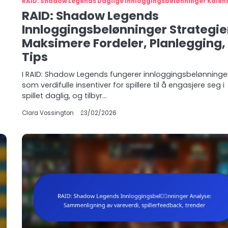
RAID: Shadow Legends Daglige Innloggingsbelønninger Kalen
RAID: Shadow Legends
Innloggingsbelønninger Strategie
Maksimere Fordeler, Planlegging,
Tips
I RAID: Shadow Legends fungerer innloggingsbelønninge
som verdifulle insentiver for spillere til å engasjere seg i
spillet daglig, og tilbyr…
Clara Vossington
23/02/2026