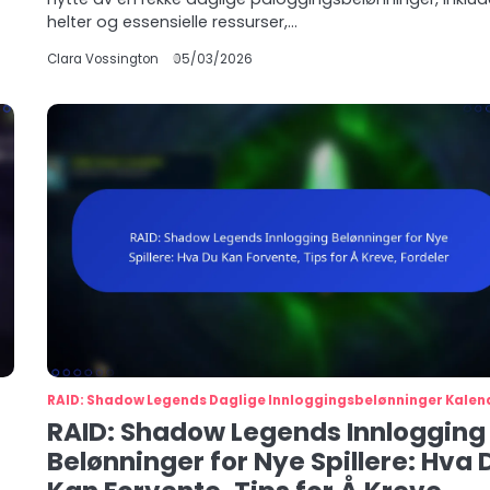
helter og essensielle ressurser,…
Clara Vossington
05/03/2026
RAID: Shadow Legends Daglige Innloggingsbelønninger Kalen
RAID: Shadow Legends Innlogging
Belønninger for Nye Spillere: Hva 