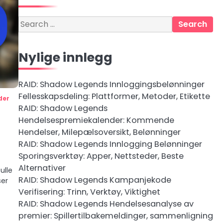
Search
for:
Nylige innlegg
RAID: Shadow Legends Innloggingsbelønninger
Fellesskapsdeling: Plattformer, Metoder, Etikette
der
RAID: Shadow Legends
Hendelsespremiekalender: Kommende
Hendelser, Milepælsoversikt, Belønninger
RAID: Shadow Legends Innlogging Belønninger
Sporingsverktøy: Apper, Nettsteder, Beste
Alternativer
ulle
RAID: Shadow Legends Kampanjekode
ser
Verifisering: Trinn, Verktøy, Viktighet
RAID: Shadow Legends Hendelsesanalyse av
premier: Spillertilbakemeldinger, sammenligning