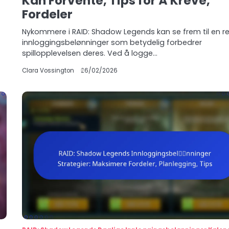
Kan Forvente, Tips for Å Kreve,
Fordeler
Nykommere i RAID: Shadow Legends kan se frem til en r
innloggingsbelønninger som betydelig forbedrer
spillopplevelsen deres. Ved å logge…
Clara Vossington
26/02/2026