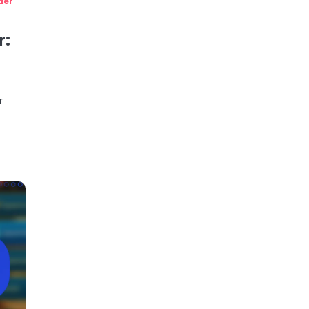
der
r:
r