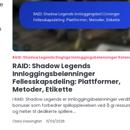
re
m
RAID: Shadow Legends Daglige Innloggingsbelønninger Kalen
RAID: Shadow Legends
Innloggingsbelønninger
Fellesskapsdeling: Plattformer,
Metoder, Etikette
I RAID: Shadow Legends er innloggingsbelønninger verdif
bonuser som forbedrer spillopplevelsen ved å gi ressur
og helter til dedikerte spillere.…
Clara Vossington
11/03/2026