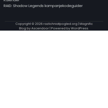
RAID: Shadow Legends kampanjekodeguider
Copyright © 2026
razlichniatpogled.org
| Magnific
Blog by
Ascendoor
| Powered by
WordPress
.