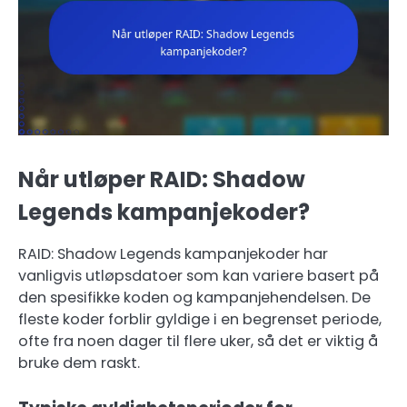
Når utløper RAID: Shadow
Legends kampanjekoder?
RAID: Shadow Legends kampanjekoder har
vanligvis utløpsdatoer som kan variere basert på
den spesifikke koden og kampanjehendelsen. De
fleste koder forblir gyldige i en begrenset periode,
ofte fra noen dager til flere uker, så det er viktig å
bruke dem raskt.