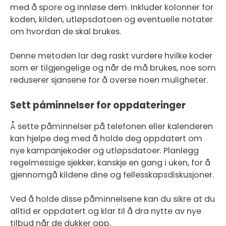
med å spore og innløse dem. Inkluder kolonner for
koden, kilden, utløpsdatoen og eventuelle notater
om hvordan de skal brukes.
Denne metoden lar deg raskt vurdere hvilke koder
som er tilgjengelige og når de må brukes, noe som
reduserer sjansene for å overse noen muligheter.
Sett påminnelser for oppdateringer
Å sette påminnelser på telefonen eller kalenderen
kan hjelpe deg med å holde deg oppdatert om
nye kampanjekoder og utløpsdatoer. Planlegg
regelmessige sjekker, kanskje en gang i uken, for å
gjennomgå kildene dine og fellesskapsdiskusjoner.
Ved å holde disse påminnelsene kan du sikre at du
alltid er oppdatert og klar til å dra nytte av nye
tilbud når de dukker opp.