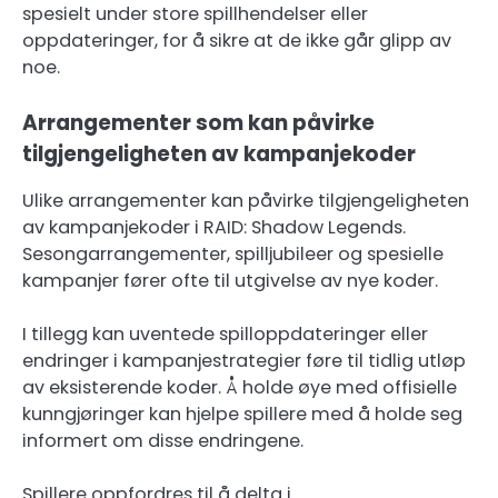
spesielt under store spillhendelser eller
oppdateringer, for å sikre at de ikke går glipp av
noe.
Arrangementer som kan påvirke
tilgjengeligheten av kampanjekoder
Ulike arrangementer kan påvirke tilgjengeligheten
av kampanjekoder i RAID: Shadow Legends.
Sesongarrangementer, spilljubileer og spesielle
kampanjer fører ofte til utgivelse av nye koder.
I tillegg kan uventede spilloppdateringer eller
endringer i kampanjestrategier føre til tidlig utløp
av eksisterende koder. Å holde øye med offisielle
kunngjøringer kan hjelpe spillere med å holde seg
informert om disse endringene.
Spillere oppfordres til å delta i