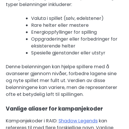
typer belønninger inkluderer:
Valuta i spillet (sølv, edelstener)
Rare helter eller mestere
Energioppfyllinger for spilling
Oppgraderinger eller forbedringer for
eksisterende helter
Spesielle gjenstander eller utstyr
Denne belønningen kan hjelpe spillere med å
avanserer gjennom nivåer, forbedre lagene sine
og nyte spillet mer fullt ut. Verdien av disse
belønningene kan variere, men de representerer
ofte et betydelig løft til spillingen.
Vanlige aliaser for kampanjekoder
Kampanjekoder i RAID:
Shadow Legends
kan
refereres til med flere forskjellige navn. Vanlige