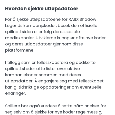
Hvordan sjekke utløpsdatoer
For å sjekke utløpsdatoene for RAID: Shadow
Legends kampanjekoder, besøk den offisielle
spillnettsiden eller følg deres sosiale
mediekanaler. Utviklerne kunngjør ofte nye koder
og deres utløpsdatoer gjennom disse
plattformene.
I tillegg samler fellesskapsfora og dedikerte
spillnettsteder ofte lister over aktive
kampanjekoder sammen med deres
utløpsdatoer. Å engasjere seg med fellesskapet
kan gi tidsriktige oppdateringer om eventuelle
endringer.
Spillere bør også vurdere å sette påminnelser for
seg selv om å sjekke for nye koder regelmessig,