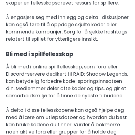
skaper en fellesskapsdrevet ressurs for spillere.
Å engasjere seg med innlegg og delta i diskusjoner
kan også føre til å oppdage skjulte koder eller
kommende kampanjer. Sørg for å sjekke hashtags
relatert til spillet for ytterligere innsikt.
Bli med i spillfellesskap
Å bli med i online spillfellesskap, som fora eller
Discord-servere dedikert til RAID: Shadow Legends,
kan betydelig forbedre kode-sporingsinnsatsen
din. Medlemmer deler ofte koder og tips, og gir et
samarbeidsmiljø for å finne de nyeste tilbudene.
Å delta i disse fellesskapene kan også hjelpe deg
med å lære om utløpsdatoer og hvordan du best
kan bruke kodene du finner. Vurder å bokmerke
noen aktive fora eller grupper for å holde deg