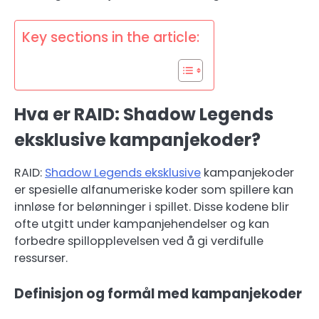
Key sections in the article:
Hva er RAID: Shadow Legends
eksklusive kampanjekoder?
RAID:
Shadow Legends eksklusive
kampanjekoder
er spesielle alfanumeriske koder som spillere kan
innløse for belønninger i spillet. Disse kodene blir
ofte utgitt under kampanjehendelser og kan
forbedre spillopplevelsen ved å gi verdifulle
ressurser.
Definisjon og formål med kampanjekoder