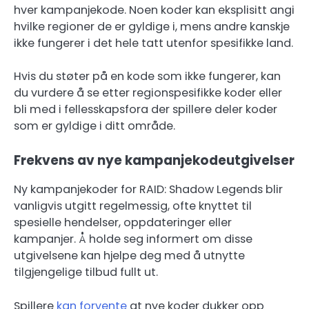
hver kampanjekode. Noen koder kan eksplisitt angi
hvilke regioner de er gyldige i, mens andre kanskje
ikke fungerer i det hele tatt utenfor spesifikke land.
Hvis du støter på en kode som ikke fungerer, kan
du vurdere å se etter regionspesifikke koder eller
bli med i fellesskapsfora der spillere deler koder
som er gyldige i ditt område.
Frekvens av nye kampanjekodeutgivelser
Ny kampanjekoder for RAID: Shadow Legends blir
vanligvis utgitt regelmessig, ofte knyttet til
spesielle hendelser, oppdateringer eller
kampanjer. Å holde seg informert om disse
utgivelsene kan hjelpe deg med å utnytte
tilgjengelige tilbud fullt ut.
Spillere
kan forvente
at nye koder dukker opp