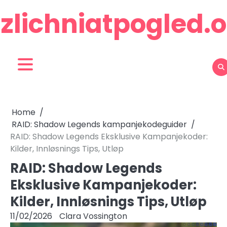
Skip
zlichniatpogled.
to
content
Home
RAID: Shadow Legends kampanjekodeguider
RAID: Shadow Legends Eksklusive Kampanjekoder:
Kilder, Innløsnings Tips, Utløp
RAID: Shadow Legends
Eksklusive Kampanjekoder:
Kilder, Innløsnings Tips, Utløp
11/02/2026
Clara Vossington