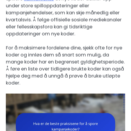
under store spilloppdateringer eller
kampanjehendelser, som kan skje månedlig eller
kvartalsvis. Å følge offisielle sosiale mediekanaler
eller fellesskapsfora kan gi tidsriktige
oppdateringer om nye koder.
For å maksimere fordelene dine, sjekk ofte for nye
koder og innløs dem så snart som mulig, da
mange koder har en begrenset gyldighetsperiode.
Å føre en liste over tidligere brukte koder kan også
hjelpe deg med å unngå å prøve å bruke utløpte
koder.