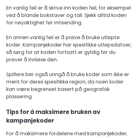
En vanlig feil er å skrive inn koden feil, for eksempel
ved å blande bokstaver og tall. Sjekk alltid koden
for nøyaktighet før innsending.
En annen vanlig feil er å prøve å bruke utløpte
koder. Kampanjekoder har spesifikke utløpsdatoer,
så sørg for at koden fortsatt er gyldig før du
prøver å innløse den.
Spillere bør også unngå å bruke koder som ikke er
ment for deres spesifikke region, da noen koder
kan være begrenset basert på geografisk
plassering.
Tips for å maksimere bruken av
kampanjekoder
For å maksimere fordelene med kampanjekoder,